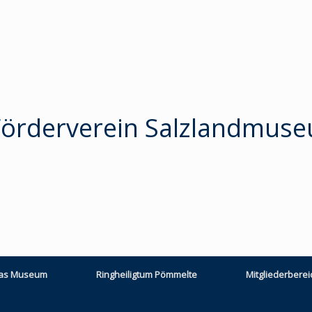
Förderverein Salzlandmuse
as Museum
Ringheiligtum Pömmelte
Mitgliederberei